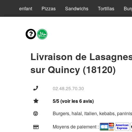
Menus enfant
Pizzas
Sandwichs
Tortillas
Bur
Livraison de Lasagne
sur Quincy (18120)
02.48.25.70.30
5/5 (voir les 6 avis)
Burgers, halal, italien, kebabs, panini
Moyens de paiement :