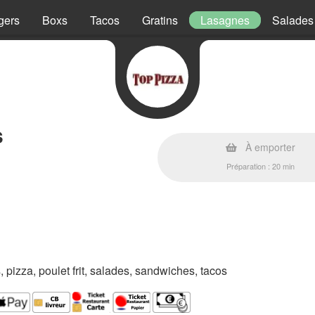
gers
Boxs
Tacos
Gratins
Lasagnes
Salades
s
À emporter
Préparation : 20 min
s, pizza, poulet frit, salades, sandwiches, tacos