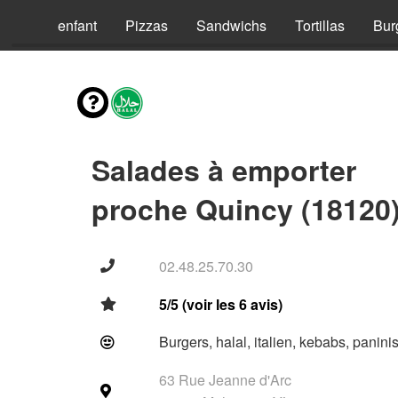
Menus enfant
Pizzas
Sandwichs
Tortillas
Bur
Salades à emporter
proche Quincy (18120
02.48.25.70.30
5/5 (voir les 6 avis)
Burgers, halal, italien, kebabs, panini
63 Rue Jeanne d'Arc