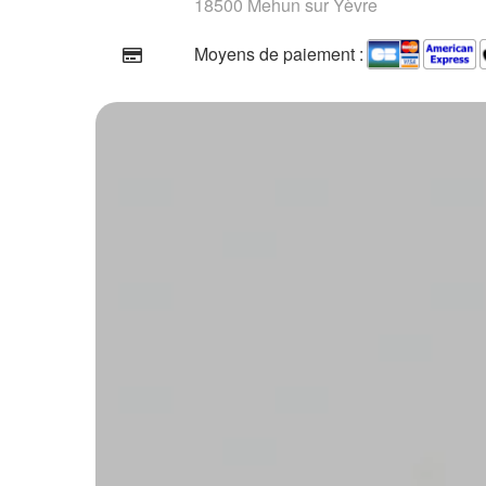
18500 Mehun sur Yèvre
Moyens de paiement :