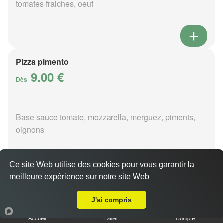
tomates fraiches, oeuf
Pizza pimento
9.00 €
Dès
Base sauce tomate, mozzarella, merguez, piments,
oignons
Ce site Web utilise des cookies pour vous garantir la
meilleure expérience sur notre site Web
A Emporter sur Quincy
Pizza poivre
9.00 €
J'ai compris
Dès
Accueil
Panier
Compte