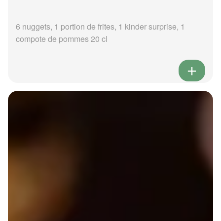
6 nuggets, 1 portion de frites, 1 kinder surprise, 1
compote de pommes 20 cl