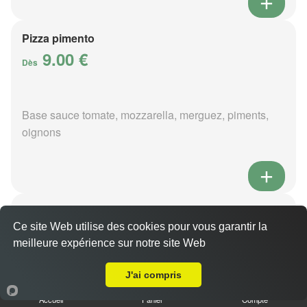
Pizza pimento
9.00 €
Dès
Base sauce tomate, mozzarella, merguez, piments,
oignons
Pizza poivre
9.00 €
Ce site Web utilise des cookies pour vous garantir la
Dès
meilleure expérience sur notre site Web
Livraison sur Quincy
J'ai compris
Base sauce poivre, mozzarella, viande hachée,
Accueil
Panier
Compte
pommes de terre