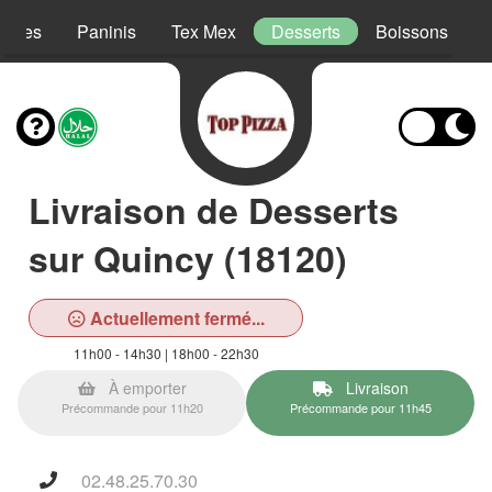
lades
Paninis
Tex Mex
Desserts
Boissons
Livraison de Desserts
sur Quincy (18120)
Actuellement fermé...
11h00 - 14h30 | 18h00 - 22h30
À emporter
Livraison
Précommande pour 11h20
Précommande pour 11h45
02.48.25.70.30