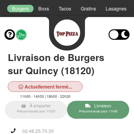
as
Burgers
Boxs
Tacos
Gratins
Lasagnes
Livraison de Burgers
sur Quincy (18120)
Actuellement fermé...
11h00 - 14h30 | 18h00 - 22h30
À emporter
Livraison
Précommande pour 11h20
Précommande pour 11h45
02.48.25.70.30