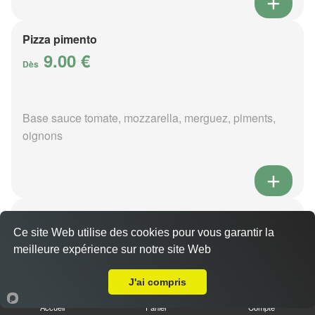
Pizza pimento
9.00 €
Dès
Base sauce tomate, mozzarella, merguez, piments,
oignons
Pizza poivre
9.00 €
Ce site Web utilise des cookies pour vous garantir la
Dès
meilleure expérience sur notre site Web
Livraison sur Quincy
J'ai compris
Base sauce poivre, mozzarella, viande hachée,
Accueil
Panier
Compte
pommes de terre