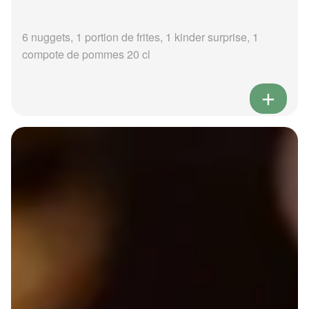
6 nuggets, 1 portion de frites, 1 kinder surprise, 1
compote de pommes 20 cl