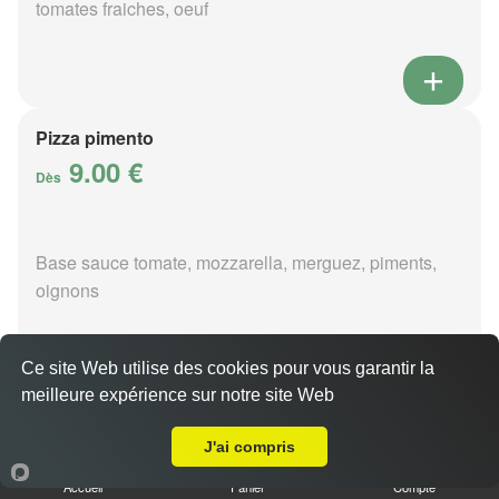
tomates fraiches, oeuf
Pizza pimento
9.00 €
Dès
Base sauce tomate, mozzarella, merguez, piments,
oignons
Ce site Web utilise des cookies pour vous garantir la
meilleure expérience sur notre site Web
A Emporter sur Quincy
Pizza poivre
9.00 €
J'ai compris
Dès
Accueil
Panier
Compte