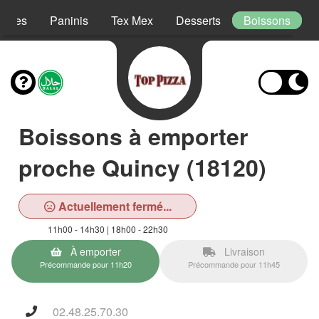
lades
Paninis
Tex Mex
Desserts
Boissons
Boissons à emporter
proche Quincy (18120)
Actuellement fermé...
11h00 - 14h30 | 18h00 - 22h30
À emporter
Livraison
Précommande pour 11h20
Précommande pour 11h45
02.48.25.70.30