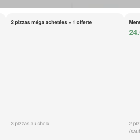
2 pizzas méga achetées = 1 offerte
Men
24.
3 pizzas au choix
2 piz
(sauf