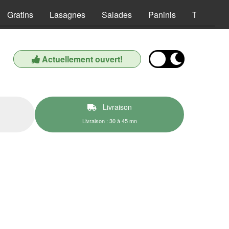
Gratins
Lasagnes
Salades
Paninis
Tex Mex
Actuellement ouvert!
Livraison
Livraison : 30 à 45 mn