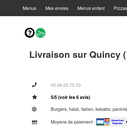
Menus
Mes envies
Menus enfant
Pizza
Livraison sur Quincy 
02.48.25.70.30
5/5 (voir les 6 avis)
Burgers, halal, italien, kebabs, panini
Moyens de paiement :