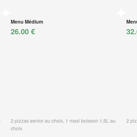
Menu Médium
Men
26.00 €
32.
x
2 pizzas senior au choix, 1 maxi boisson 1,5L au
2 pi
choix