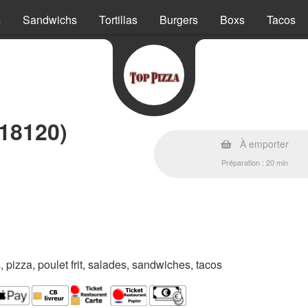
s
Sandwichs
Tortillas
Burgers
Boxs
Tacos
(18120)
À emporter
Préparation : 20 min
s, pizza, poulet frit, salades, sandwiches, tacos