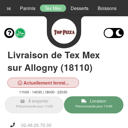
lades
Paninis
Tex Mex
Desserts
Boissons
Livraison de Tex Mex
sur Allogny (18110)
Actuellement fermé...
11h00 - 14h30 | 18h00 - 22h30
À emporter
Livraison
Précommande pour 11h20
Précommande pour 11h45
02.48.25.70.30