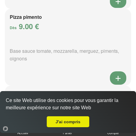
Pizza pimento
9.00 €
Dès
Base sauce tomate, mozzarella, merguez, piments,
oignons
Pizza poivre
9.00 €
Ce site Web utilise des cookies pour vous garantir la
Dès
meilleure expérience sur notre site Web
Livraison sur Allogny
J'ai compris
Base sauce poivre, mozzarella, viande hachée,
Accueil
Panier
Compte
pommes de terre