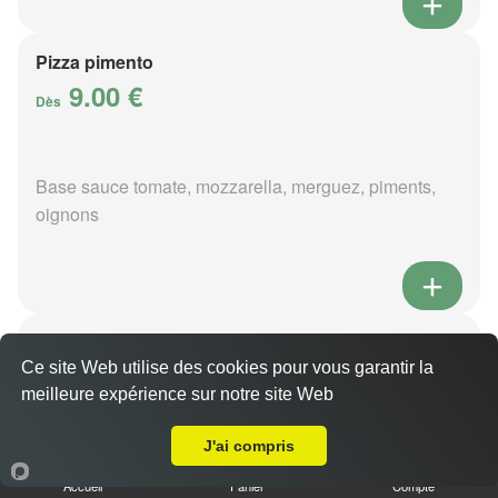
Pizza pimento
9.00 €
Dès
Base sauce tomate, mozzarella, merguez, piments,
oignons
Pizza poivre
9.00 €
Ce site Web utilise des cookies pour vous garantir la
Dès
meilleure expérience sur notre site Web
Livraison sur Allogny
J'ai compris
Base sauce poivre, mozzarella, viande hachée,
Accueil
Panier
Compte
pommes de terre