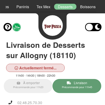
lades
Paninis
Tex Mex
Desserts
Boissons
Livraison de Desserts
sur Allogny (18110)
Actuellement fermé...
11h00 - 14h30 | 18h00 - 22h30
À emporter
Livraison
Précommande pour 11h20
Précommande pour 11h45
02.48.25.70.30