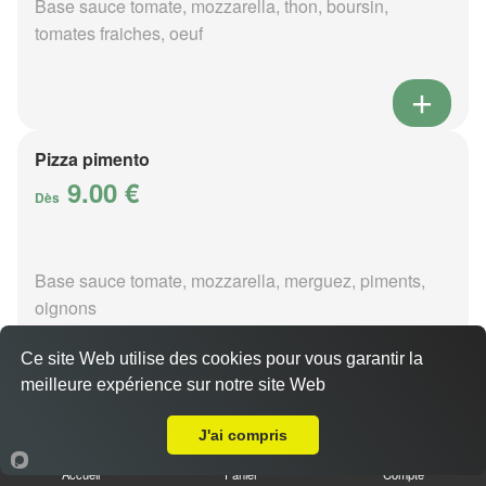
Base sauce tomate, mozzarella, thon, boursin,
tomates fraiches, oeuf
Pizza pimento
9.00 €
Dès
Base sauce tomate, mozzarella, merguez, piments,
oignons
Ce site Web utilise des cookies pour vous garantir la
meilleure expérience sur notre site Web
A Emporter sur Allogny
Pizza poivre
J'ai compris
9.00 €
Dès
Accueil
Panier
Compte