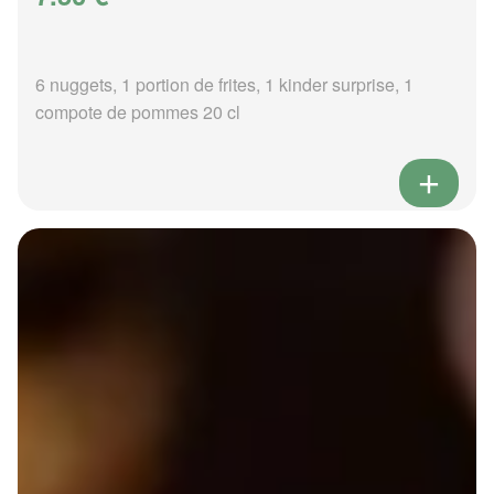
6 nuggets, 1 portion de frites, 1 kinder surprise, 1
compote de pommes 20 cl