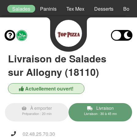
s
Salades
Paninis
Tex Mex
Desserts
Boiss
Livraison de Salades
sur Allogny (18110)
Actuellement ouvert!
À emporter
Livraison
Préparation : 20 min
Livraison : 30 à 45 mn
02.48.25.70.30