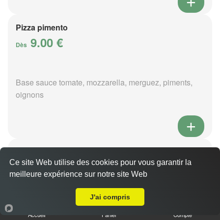
Pizza pimento
9.00 €
Dès
Base sauce tomate, mozzarella, merguez, piments,
oignons
Pizza poivre
9.00 €
Ce site Web utilise des cookies pour vous garantir la
Dès
meilleure expérience sur notre site Web
Livraison sur Allogny
J'ai compris
Base sauce poivre, mozzarella, viande hachée,
Accueil
Panier
Compte
pommes de terre