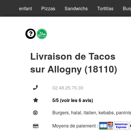
Menus enfant
Pizzas
Sandwichs
Tortillas
Bur
Livraison de Tacos
sur Allogny (18110)
02.48.25.70.30
5/5 (voir les 6 avis)
Burgers, halal, italien, kebabs, panini
Moyens de paiement :