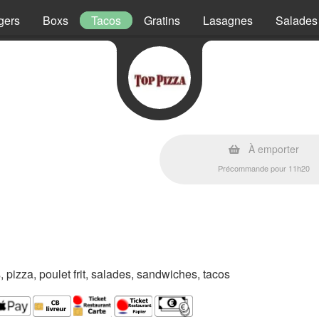
gers
Boxs
Tacos
Gratins
Lasagnes
Salades
À emporter
Précommande pour 11h20
s, pizza, poulet frit, salades, sandwiches, tacos