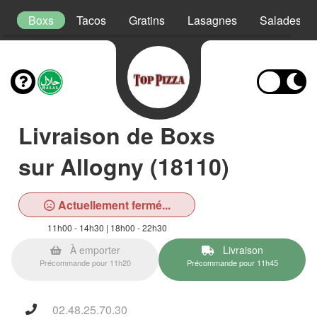
s
Boxs
Tacos
Gratins
Lasagnes
Salades
Livraison de Boxs
sur Allogny (18110)
Actuellement fermé...
11h00 - 14h30 | 18h00 - 22h30
À emporter
Livraison
Précommande pour 11h20
Précommande pour 11h45
02.48.25.70.30