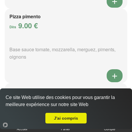
Pizza pimento
9.00 €
Dès
Base sauce tomate, mozzarella, merguez, piments,
oignons
Pizza poivre
9.00 €
Ce site Web utilise des cookies pour vous garantir la
Dès
meilleure expérience sur notre site Web
Livraison sur Allogny
J'ai compris
Base sauce poivre, mozzarella, viande hachée,
Accueil
Panier
Compte
pommes de terre