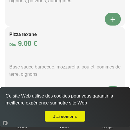
oignons, poivrons, aubergines
Pizza texane
9.00 €
Dès
Base sauce barbecue, mozzarella, poulet, pommes de
terre, oignons
Ce site Web utilise des cookies pour vous garantir la
meilleure expérience sur notre site Web
Pizza provençale
Livraison sur Allogny
9.00 €
J'ai compris
Dès
Accueil
Panier
Compte