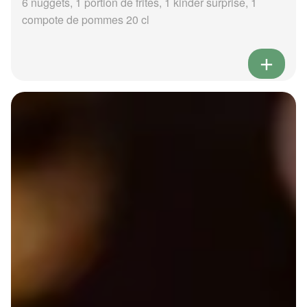
6 nuggets, 1 portion de frites, 1 kinder surprise, 1
compote de pommes 20 cl