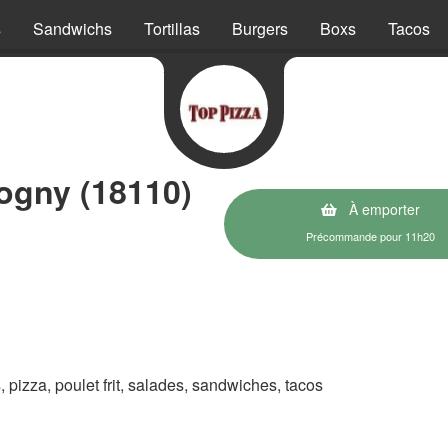
s
Sandwichs
Tortillas
Burgers
Boxs
Tacos
ogny (18110)
À emporter
Précommande pour 11h20
s, pizza, poulet frit, salades, sandwiches, tacos