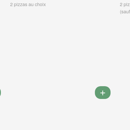
2 pizzas au choix
2 piz
(sauf