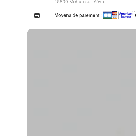
18500 Mehun sur Yèvre
Moyens de paiement :