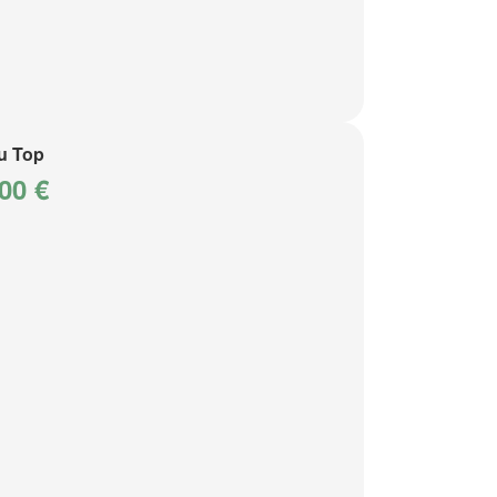
u Top
00 €