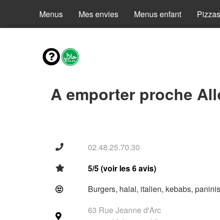
Menus
Mes envies
Menus enfant
Pizza
A emporter proche All
02.48.25.70.30
5/5 (voir les 6 avis)
Burgers, halal, italien, kebabs, panini
63 Rue Jeanne d'Arc