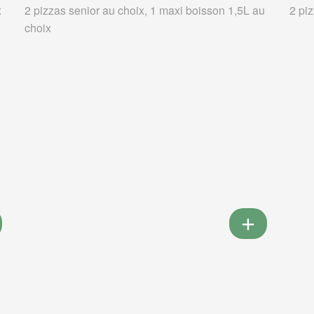
x
2 pizzas senior au choix, 1 maxi boisson 1,5L au
2 pi
choix