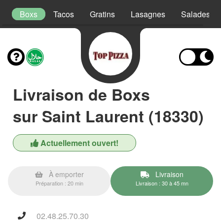
s
Boxs
Tacos
Gratins
Lasagnes
Salades
Livraison de Boxs
sur Saint Laurent (18330)
Actuellement ouvert!
À emporter
Livraison
Préparation : 20 min
Livraison : 30 à 45 mn
02.48.25.70.30