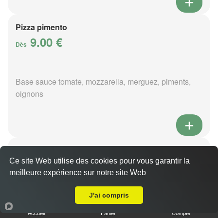
Pizza pimento
9.00 €
Dès
Base sauce tomate, mozzarella, merguez, piments,
oignons
Pizza poivre
9.00 €
Ce site Web utilise des cookies pour vous garantir la
Dès
meilleure expérience sur notre site Web
Livraison sur Saint Laurent
J'ai compris
Base sauce poivre, mozzarella, viande hachée,
Accueil
Panier
Compte
pommes de terre