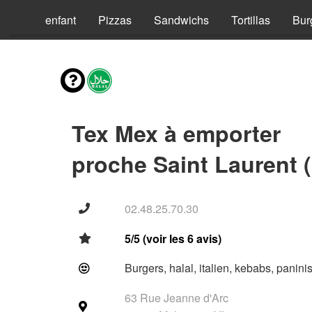
Menus enfant
Pizzas
Sandwichs
Tortillas
Bur
Tex Mex à emporter
proche Saint Laurent 
02.48.25.70.30
5/5 (voir les 6 avis)
Burgers, halal, italien, kebabs, panini
63 Rue Jeanne d'Arc