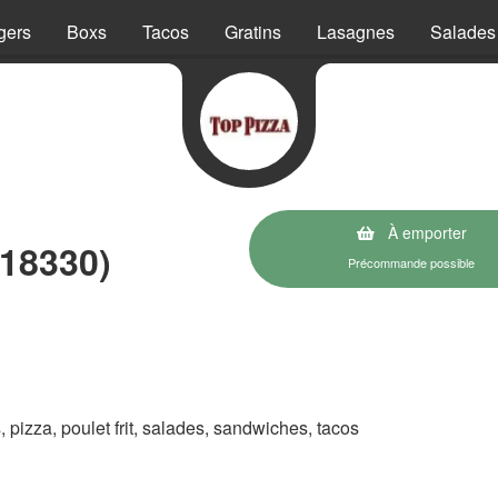
gers
Boxs
Tacos
Gratins
Lasagnes
Salades
À emporter
(18330)
Précommande possible
s, pizza, poulet frit, salades, sandwiches, tacos