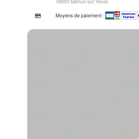
18500 Mehun sur Yèvre
Moyens de paiement :