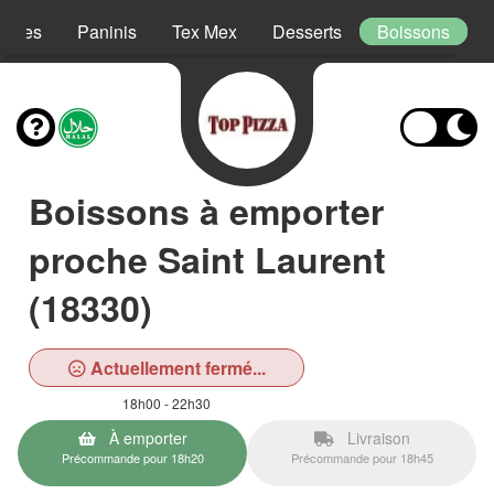
lades
Paninis
Tex Mex
Desserts
Boissons
Boissons à emporter
proche Saint Laurent
(18330)
Actuellement fermé...
18h00 - 22h30
À emporter
Livraison
Précommande pour 18h20
Précommande pour 18h45