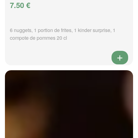
7.50 €
6 nuggets, 1 portion de frites, 1 kinder surprise, 1
compote de pommes 20 cl