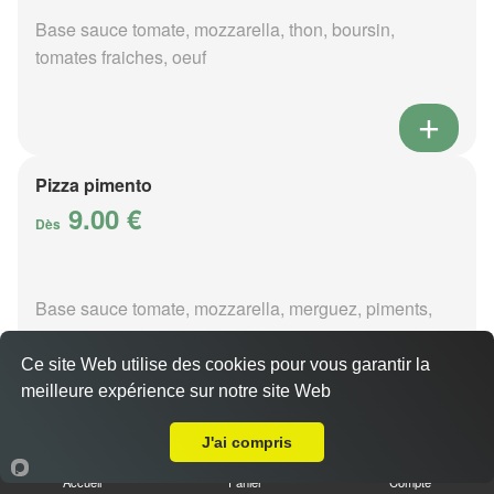
Base sauce tomate, mozzarella, thon, boursin,
tomates fraiches, oeuf
Pizza pimento
9.00 €
Dès
Base sauce tomate, mozzarella, merguez, piments,
oignons
Ce site Web utilise des cookies pour vous garantir la
meilleure expérience sur notre site Web
A Emporter sur Saint Laurent
J'ai compris
Pizza poivre
Accueil
Panier
Compte