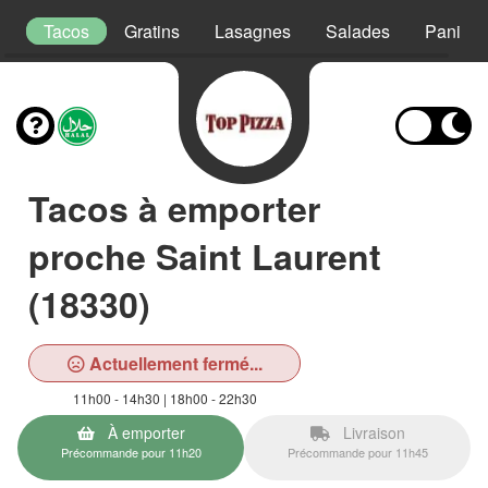
s
Tacos
Gratins
Lasagnes
Salades
Paninis
Tacos à emporter
proche Saint Laurent
(18330)
Actuellement fermé...
11h00 - 14h30 | 18h00 - 22h30
À emporter
Livraison
Précommande pour 11h20
Précommande pour 11h45