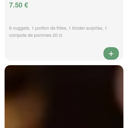
7.50 €
6 nuggets, 1 portion de frites, 1 kinder surprise, 1
compote de pommes 20 cl