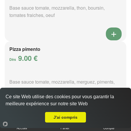
Base sauce tomate, mozzarella, thon, boursin,
tomates fraiches, oeuf
Pizza pimento
9.00 €
Dès
Base sauce tomate, mozzarella, merguez, piments,
oignons
Ce site Web utilise des cookies pour vous garantir la
meilleure expérience sur notre site Web
A Emporter sur Saint Laurent
J'ai compris
Pizza poivre
Accueil
Panier
Compte