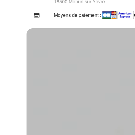
18500 Mehun sur Yèvre
Moyens de paiement :