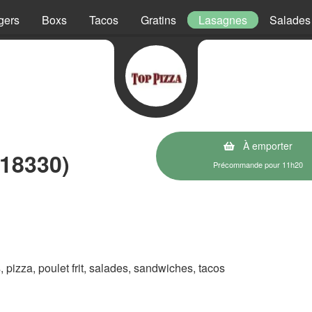
gers
Boxs
Tacos
Gratins
Lasagnes
Salades
À emporter
(18330)
Précommande pour 11h20
s, pizza, poulet frit, salades, sandwiches, tacos