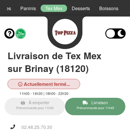
lades
Paninis
Tex Mex
Desserts
Boissons
Livraison de Tex Mex
sur Brinay (18120)
Actuellement fermé...
11h00 - 14h30 | 18h00 - 22h30
À emporter
Livraison
Précommande pour 11h20
Précommande pour 11h45
02.48.25.70.30