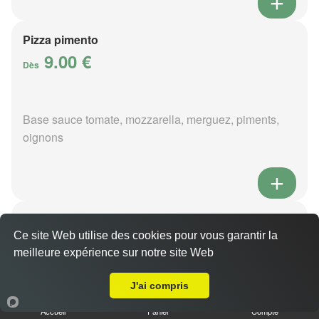
Pizza pimento
9.00 €
Dès
Base sauce tomate, mozzarella, merguez, piments,
oignons
Pizza poivre
9.00 €
Ce site Web utilise des cookies pour vous garantir la
Dès
meilleure expérience sur notre site Web
Livraison sur Brinay
J'ai compris
Base sauce poivre, mozzarella, viande hachée,
Accueil
Panier
Compte
pommes de terre