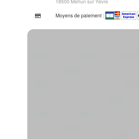
18500 Mehun sur Yèvre
Moyens de paiement :