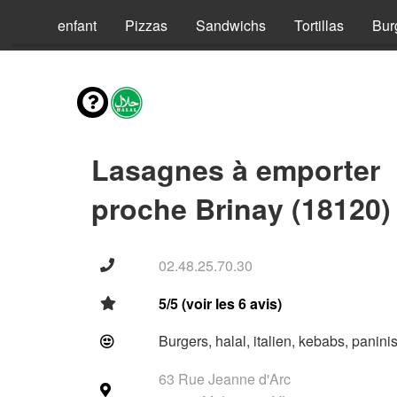
Menus enfant
Pizzas
Sandwichs
Tortillas
Bur
Lasagnes à emporter
proche Brinay (18120)
02.48.25.70.30
5/5 (voir les 6 avis)
Burgers, halal, italien, kebabs, panini
63 Rue Jeanne d'Arc