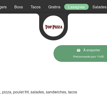
gers
Boxs
Tacos
Gratins
Lasagnes
Salades
À emporter
Précommande pour 11h20
s, pizza, poulet frit, salades, sandwiches, tacos