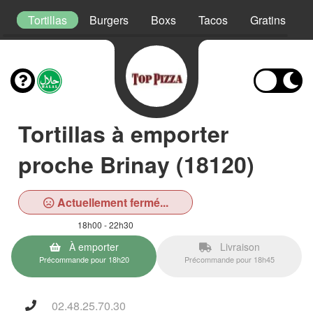
s
Tortillas
Burgers
Boxs
Tacos
Gratins
Tortillas à emporter
proche Brinay (18120)
Actuellement fermé...
18h00 - 22h30
À emporter
Livraison
Précommande pour 18h20
Précommande pour 18h45
02.48.25.70.30