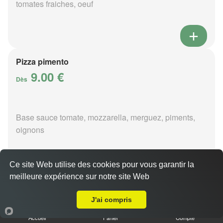
tomates fraiches, oeuf
Pizza pimento
9.00 €
Dès
Base sauce tomate, mozzarella, merguez, piments,
oignons
Ce site Web utilise des cookies pour vous garantir la
meilleure expérience sur notre site Web
A Emporter sur Brinay
Pizza poivre
9.00 €
J'ai compris
Dès
Accueil
Panier
Compte