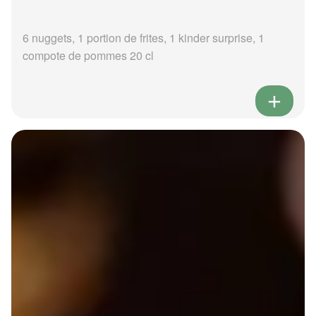
6 nuggets, 1 portion de frites, 1 kinder surprise, 1
compote de pommes 20 cl