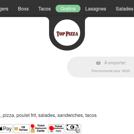
gers
Boxs
Tacos
Gratins
Lasagnes
Salades
À emporter
Précommande pour 18h20
s, pizza, poulet frit, salades, sandwiches, tacos