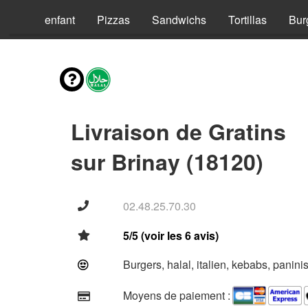
Menus enfant
Pizzas
Sandwichs
Tortillas
Bur
Livraison de Gratins
sur Brinay (18120)
02.48.25.70.30
5/5 (voir les 6 avis)
Burgers, halal, italien, kebabs, panini
Moyens de paiement :