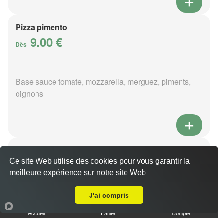
Pizza pimento
9.00 €
Dès
Base sauce tomate, mozzarella, merguez, piments,
oignons
Pizza poivre
9.00 €
Ce site Web utilise des cookies pour vous garantir la
Dès
meilleure expérience sur notre site Web
Livraison sur Brinay
J'ai compris
Base sauce poivre, mozzarella, viande hachée,
Accueil
Panier
Compte
pommes de terre