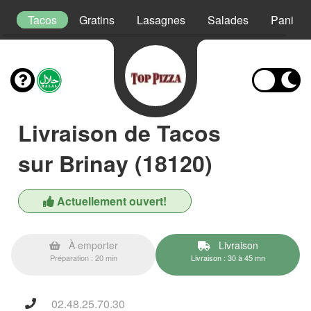
s
Tacos
Gratins
Lasagnes
Salades
Paninis
Livraison de Tacos
sur Brinay (18120)
Actuellement ouvert!
À emporter
Livraison
Préparation : 20 min
Livraison : 30 à 45 mn
02.48.25.70.30