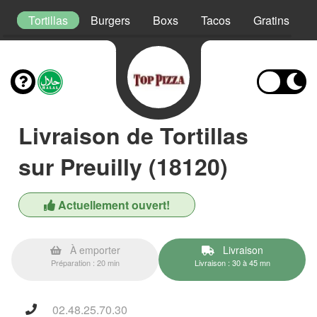
s
Tortillas
Burgers
Boxs
Tacos
Gratins
Livraison de Tortillas
sur Preuilly (18120)
Actuellement ouvert!
À emporter
Livraison
Préparation : 20 min
Livraison : 30 à 45 mn
02.48.25.70.30