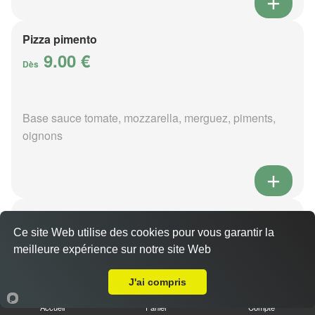
Pizza pimento
9.00 €
Dès
Base sauce tomate, mozzarella, merguez, piments,
oignons
Pizza poivre
9.00 €
Ce site Web utilise des cookies pour vous garantir la
Dès
meilleure expérience sur notre site Web
Livraison sur Preuilly
J'ai compris
Base sauce poivre, mozzarella, viande hachée,
Accueil
Panier
Compte
pommes de terre