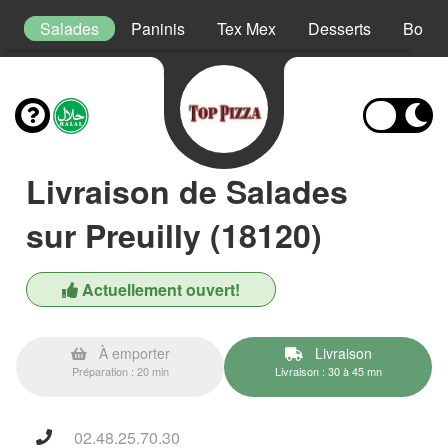
s
Salades
Paninis
Tex Mex
Desserts
Boiss
Livraison de Salades
sur Preuilly (18120)
Actuellement ouvert!
À emporter
Livraison
Préparation : 20 min
Livraison : 30 à 45 mn
02.48.25.70.30