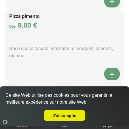
Pizza pimento
9.00 €
Dès
Base sauce tomate, mozzarella, merguez, piments,
oignons
Pizza poivre
9.00 €
Ce site Web utilise des cookies pour vous garantir la
Dès
meilleure expérience sur notre site Web
Livraison sur Preuilly
J'ai compris
Base sauce poivre, mozzarella, viande hachée,
Accueil
Panier
Compte
pommes de terre