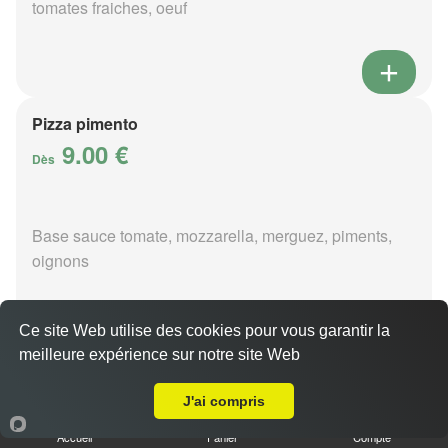
tomates fraiches, oeuf
Pizza pimento
9.00 €
Dès
Base sauce tomate, mozzarella, merguez, piments,
oignons
Ce site Web utilise des cookies pour vous garantir la
meilleure expérience sur notre site Web
A Emporter sur Preuilly
Pizza poivre
9.00 €
J'ai compris
Dès
Accueil
Panier
Compte