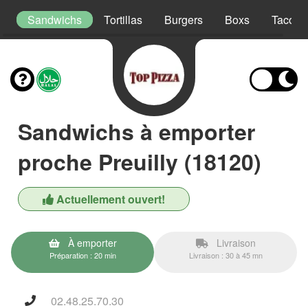
s
Sandwichs
Tortillas
Burgers
Boxs
Tacos
Sandwichs à emporter
proche Preuilly (18120)
Actuellement ouvert!
À emporter
Livraison
Préparation : 20 min
Livraison : 30 à 45 mn
02.48.25.70.30