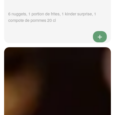
6 nuggets, 1 portion de frites, 1 kinder surprise, 1
compote de pommes 20 cl