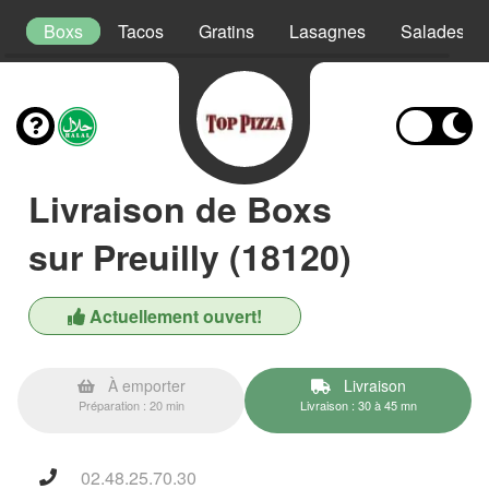
s
Boxs
Tacos
Gratins
Lasagnes
Salades
Livraison de Boxs
sur Preuilly (18120)
Actuellement ouvert!
À emporter
Livraison
Préparation : 20 min
Livraison : 30 à 45 mn
02.48.25.70.30