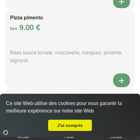
Pizza pimento
9.00 €
Dès
Base sauce tomate, mozzarella, merguez, piments,
oignons
Pizza poivre
9.00 €
Ce site Web utilise des cookies pour vous garantir la
Dès
meilleure expérience sur notre site Web
Livraison sur Preuilly
J'ai compris
Base sauce poivre, mozzarella, viande hachée,
Accueil
Panier
Compte
pommes de terre