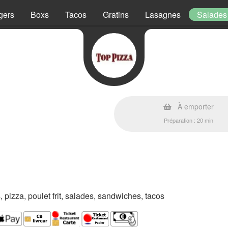
gers
Boxs
Tacos
Gratins
Lasagnes
Salades
À emporter
Préparation : 20 min
s, pizza, poulet frit, salades, sandwiches, tacos