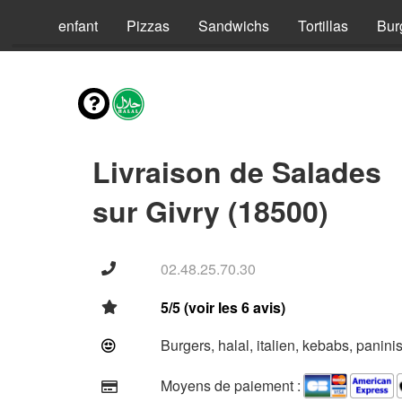
Menus enfant
Pizzas
Sandwichs
Tortillas
Bur
Livraison de Salades
sur Givry (18500)
02.48.25.70.30
5/5 (voir les 6 avis)
Burgers, halal, italien, kebabs, panini
Moyens de paiement :