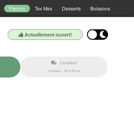
Paninis
Tex Mex
Desserts
Boissons
Actuellement ouvert!
Livraison
Livraison : 30 à 45 mn