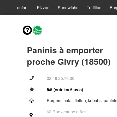
Menus enfant
Pizzas
Sandwichs
Tortillas
Bur
Paninis à emporter
proche Givry (18500)
02.48.25.70.30
5/5 (voir les 6 avis)
Burgers, halal, italien, kebabs, panini
63 Rue Jeanne d'Arc