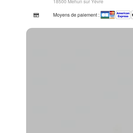
18500 Mehun sur Yèvre
Moyens de paiement :