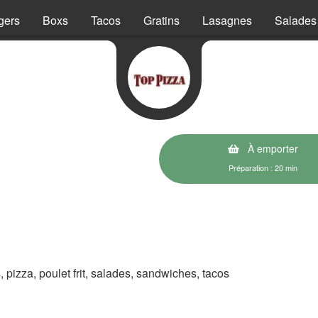
gers
Boxs
Tacos
Gratins
Lasagnes
Salades
À emporter
Préparation : 20 min
s, pizza, poulet frit, salades, sandwiches, tacos