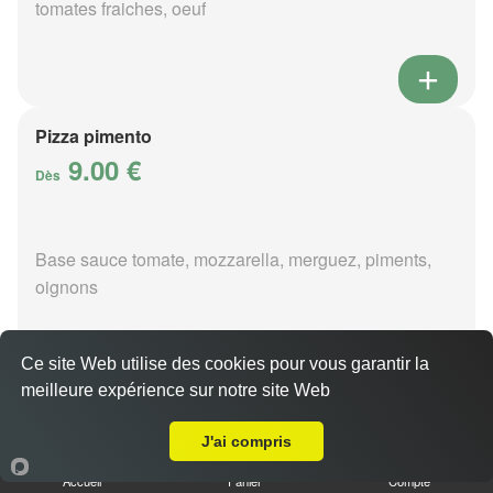
tomates fraiches, oeuf
Pizza pimento
9.00 €
Dès
Base sauce tomate, mozzarella, merguez, piments,
oignons
Ce site Web utilise des cookies pour vous garantir la
meilleure expérience sur notre site Web
A Emporter sur Givry
Pizza poivre
9.00 €
J'ai compris
Dès
Accueil
Panier
Compte