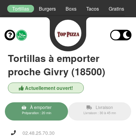
s
Tortillas
Burgers
Boxs
Tacos
Gratins
Tortillas à emporter
proche Givry (18500)
Actuellement ouvert!
À emporter
Livraison
Préparation : 20 min
Livraison : 30 à 45 mn
02.48.25.70.30