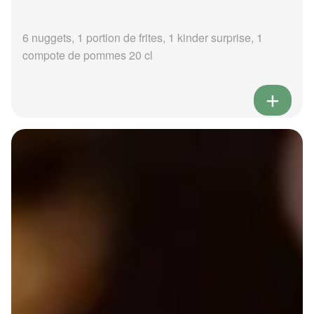
6 nuggets, 1 portion de frites, 1 kinder surprise, 1
compote de pommes 20 cl