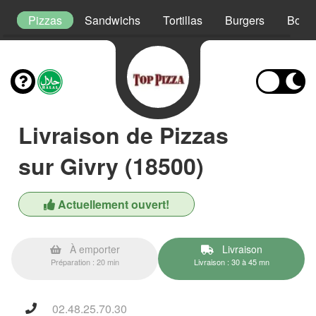
t
Pizzas
Sandwichs
Tortillas
Burgers
Boxs
Livraison de Pizzas
sur Givry (18500)
Actuellement ouvert!
À emporter
Livraison
Préparation : 20 min
Livraison : 30 à 45 mn
02.48.25.70.30