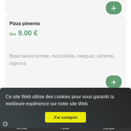
Pizza pimento
9.00 €
Dès
Base sauce tomate, mozzarella, merguez, piments,
oignons
Pizza poivre
Ce site Web utilise des cookies pour vous garantir la
meilleure expérience sur notre site Web
9.00 €
Dès
Livraison sur Givry
J'ai compris
Accueil
Panier
Compte
Base sauce poivre, mozzarella, viande hachée,