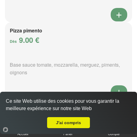
Pizza pimento
9.00 €
Dès
Base sauce tomate, mozzarella, merguez, piments,
oignons
Ce site Web utilise des cookies pour vous garantir la
Pizza poivre
meilleure expérience sur notre site Web
Livraison sur Sainte-Thorette
9.00 €
Dès
J'ai compris
Accueil
Panier
Compte