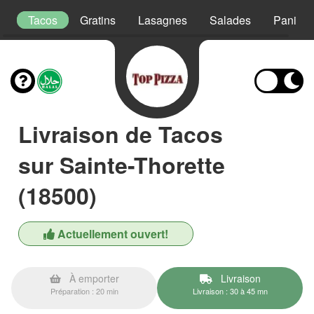
s
Tacos
Gratins
Lasagnes
Salades
Paninis
Livraison de Tacos
sur Sainte-Thorette
(18500)
Actuellement ouvert!
À emporter
Livraison
Préparation : 20 min
Livraison : 30 à 45 mn