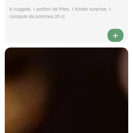
6 nuggets, 1 portion de frites, 1 kinder surprise, 1
compote de pommes 20 cl