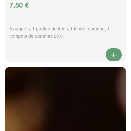
7.50 €
6 nuggets, 1 portion de frites, 1 kinder surprise, 1
compote de pommes 20 cl