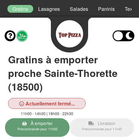
s
Gratins
Lasagnes
Salades
Paninis
Tex M
Gratins à emporter
proche Sainte-Thorette
(18500)
Actuellement fermé...
11h00 - 14h30 | 18h00 - 22h30
À emporter
Livraison
Précommande pour 11h20
Précommande pour 11h45