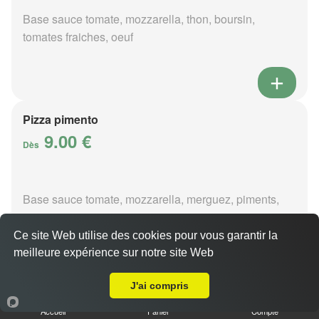
Base sauce tomate, mozzarella, thon, boursin,
tomates fraiches, oeuf
Pizza pimento
9.00 €
Dès
Base sauce tomate, mozzarella, merguez, piments,
oignons
Ce site Web utilise des cookies pour vous garantir la
meilleure expérience sur notre site Web
A Emporter sur Sainte-Thorette
J'ai compris
Pizza poivre
Accueil
Panier
Compte