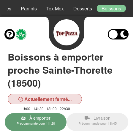
lades
Paninis
Tex Mex
Desserts
Boissons
Boissons à emporter
proche Sainte-Thorette
(18500)
Actuellement fermé...
11h00 - 14h30 | 18h00 - 22h30
À emporter
Livraison
Précommande pour 11h20
Précommande pour 11h45