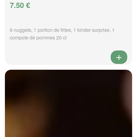
7.50 €
6 nuggets, 1 portion de frites, 1 kinder surprise, 1
compote de pommes 20 cl