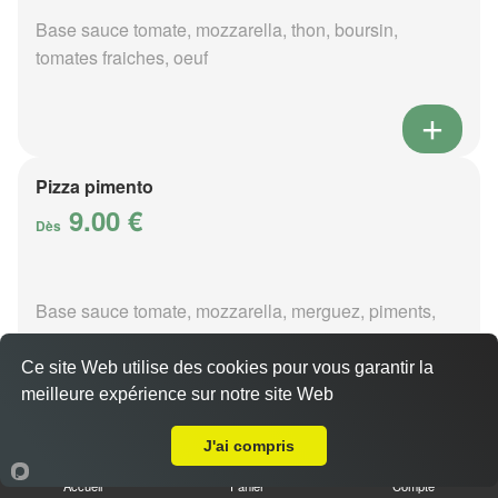
Base sauce tomate, mozzarella, thon, boursin,
tomates fraiches, oeuf
Pizza pimento
9.00 €
Dès
Base sauce tomate, mozzarella, merguez, piments,
oignons
Ce site Web utilise des cookies pour vous garantir la
meilleure expérience sur notre site Web
A Emporter sur Sainte-Thorette
J'ai compris
Pizza poivre
Accueil
Panier
Compte