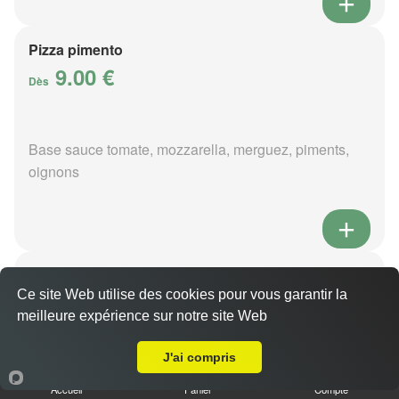
Pizza pimento
9.00 €
Dès
Base sauce tomate, mozzarella, merguez, piments,
oignons
Pizza poivre
9.00 €
Ce site Web utilise des cookies pour vous garantir la
Dès
meilleure expérience sur notre site Web
Livraison sur Marmagne
J'ai compris
Base sauce poivre, mozzarella, viande hachée,
Accueil
Panier
Compte
pommes de terre