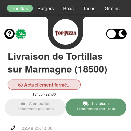
s
Tortillas
Burgers
Boxs
Tacos
Gratins
Livraison de Tortillas
sur Marmagne (18500)
Actuellement fermé...
18h00 - 22h30
À emporter
Livraison
Précommande pour 18h20
Précommande pour 18h45
02.48.25.70.30