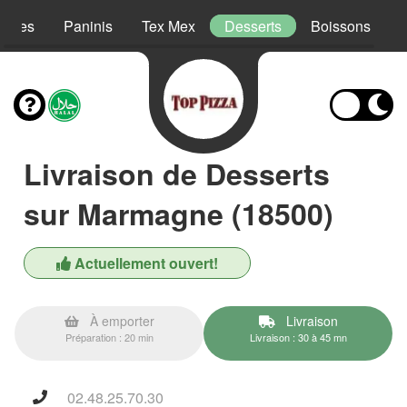
lades
Paninis
Tex Mex
Desserts
Boissons
Livraison de Desserts
sur Marmagne (18500)
Actuellement ouvert!
À emporter
Livraison
Préparation : 20 min
Livraison : 30 à 45 mn
02.48.25.70.30