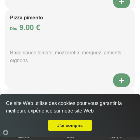
Pizza pimento
9.00 €
Dès
Base sauce tomate, mozzarella, merguez, piments,
oignons
Pizza poivre
9.00 €
Ce site Web utilise des cookies pour vous garantir la
Dès
meilleure expérience sur notre site Web
Livraison sur Marmagne
J'ai compris
Base sauce poivre, mozzarella, viande hachée,
Accueil
Panier
Compte
pommes de terre