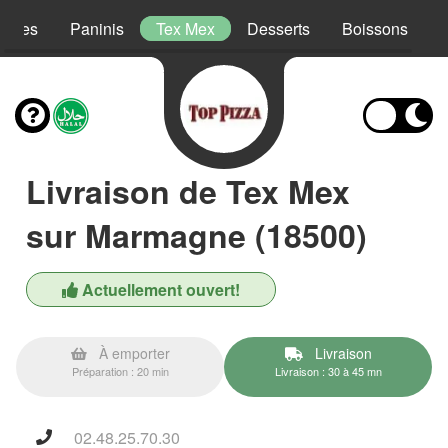
lades
Paninis
Tex Mex
Desserts
Boissons
Livraison de Tex Mex
sur Marmagne (18500)
Actuellement ouvert!
À emporter
Livraison
Préparation : 20 min
Livraison : 30 à 45 mn
02.48.25.70.30