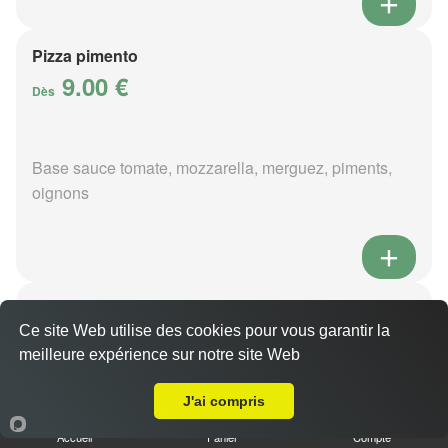
Pizza pimento
9.00 €
Dès
Base sauce tomate, mozzarella, merguez, piments,
oignons
Pizza poivre
9.00 €
Ce site Web utilise des cookies pour vous garantir la
Dès
meilleure expérience sur notre site Web
Livraison sur Marmagne
J'ai compris
Base sauce poivre, mozzarella, viande hachée,
Accueil
Panier
Compte
pommes de terre