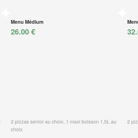
Menu Médium
Men
26.00 €
32.
x
2 pizzas senior au choix, 1 maxi boisson 1,5L au
2 pi
choix