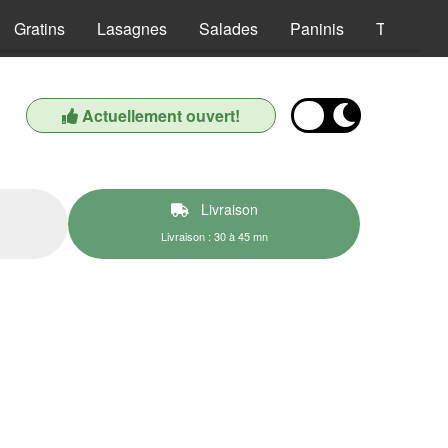
Gratins
Lasagnes
Salades
Paninis
Tex Mex
Actuellement ouvert!
Livraison
Livraison : 30 à 45 mn