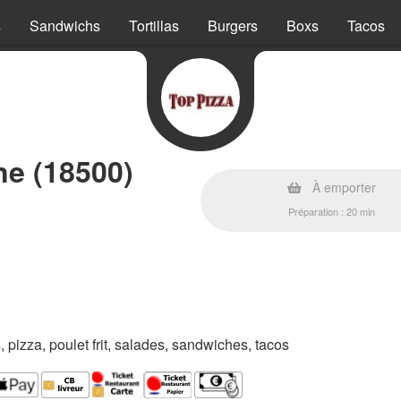
s
Sandwichs
Tortillas
Burgers
Boxs
Tacos
ne (18500)
À emporter
Préparation : 20 min
s, pizza, poulet frit, salades, sandwiches, tacos