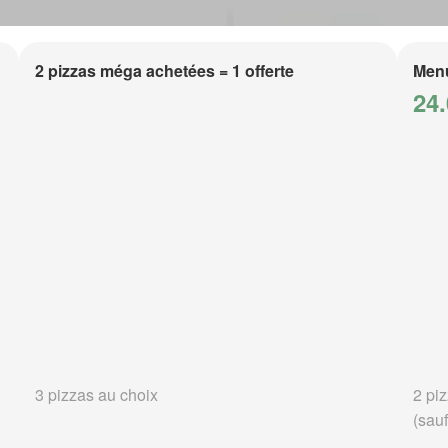
2 pizzas méga achetées = 1 offerte
Men
24.
3 pizzas au choix
2 piz
(sauf