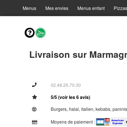
Menus
Mes envies
Menus enfant
Pizza
Livraison sur Marmag
02.48.25.70.30
5/5 (voir les 6 avis)
Burgers, halal, italien, kebabs, panini
Moyens de paiement :