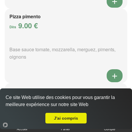
Pizza pimento
9.00 €
Dès
Base sauce tomate, mozzarella, merguez, piments,
oignons
Pizza poivre
9.00 €
Ce site Web utilise des cookies pour vous garantir la
Dès
meilleure expérience sur notre site Web
Livraison sur Foëcy
J'ai compris
Base sauce poivre, mozzarella, viande hachée,
Accueil
Panier
Compte
pommes de terre