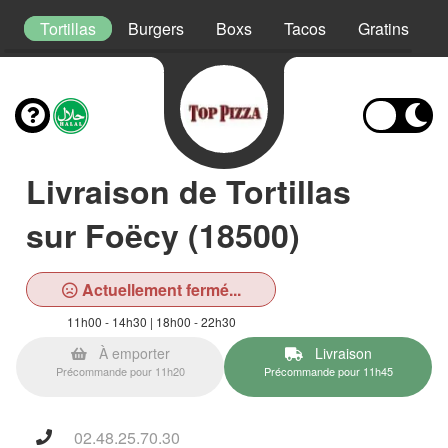
s
Tortillas
Burgers
Boxs
Tacos
Gratins
Livraison de Tortillas
sur Foëcy (18500)
Actuellement fermé...
11h00 - 14h30 | 18h00 - 22h30
À emporter
Livraison
Précommande pour 11h20
Précommande pour 11h45
02.48.25.70.30