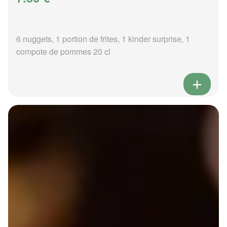
6 nuggets, 1 portion de frites, 1 kinder surprise, 1
compote de pommes 20 cl