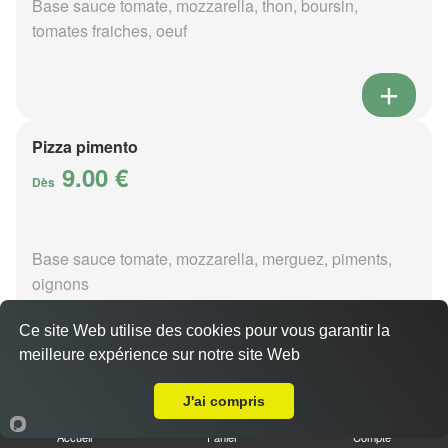
Base sauce tomate, mozzarella, thon, boursin,
tomates fraiches, oeuf
Pizza pimento
9.00 €
Dès
Base sauce tomate, mozzarella, merguez, piments,
oignons
Ce site Web utilise des cookies pour vous garantir la
meilleure expérience sur notre site Web
A Emporter sur Foëcy
Pizza poivre
J'ai compris
9.00 €
Dès
Accueil
Panier
Compte