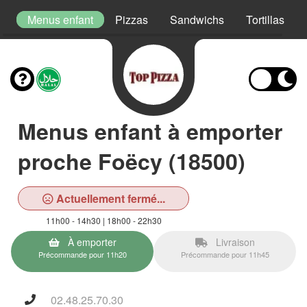
s
Menus enfant
Pizzas
Sandwichs
Tortillas
Menus enfant à emporter
proche Foëcy (18500)
Actuellement fermé...
11h00 - 14h30 | 18h00 - 22h30
À emporter
Livraison
Précommande pour 11h20
Précommande pour 11h45
02.48.25.70.30