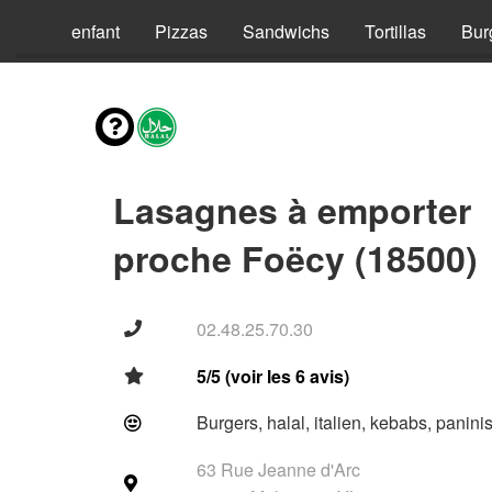
Menus enfant
Pizzas
Sandwichs
Tortillas
Bur
Lasagnes à emporter
proche Foëcy (18500)
02.48.25.70.30
5/5 (voir les 6 avis)
Burgers, halal, italien, kebabs, panini
63 Rue Jeanne d'Arc