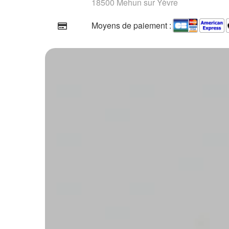
18500 Mehun sur Yèvre
Moyens de paiement :