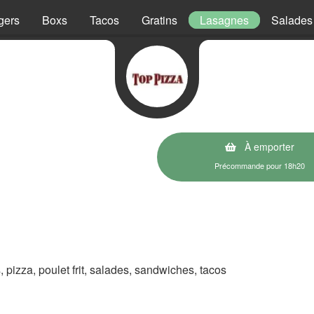
gers
Boxs
Tacos
Gratins
Lasagnes
Salades
À emporter
Précommande pour 18h20
s, pizza, poulet frit, salades, sandwiches, tacos