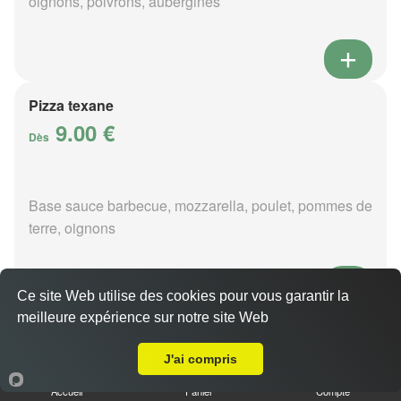
oignons, poivrons, aubergines
Pizza texane
9.00 €
Dès
Base sauce barbecue, mozzarella, poulet, pommes de
terre, oignons
Ce site Web utilise des cookies pour vous garantir la
meilleure expérience sur notre site Web
Pizza provençale
Livraison sur Foëcy
9.00 €
J'ai compris
Dès
Accueil
Panier
Compte