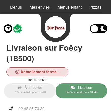
Menus
Mes envies
Menus enfant
Pizzas
Livraison sur Foëcy
(18500)
Actuellement fermé...
18h00 - 22h30
À emporter
Livraison
Précommande pour 18h20
Précommande pour 18h45
02.48.25.70.30