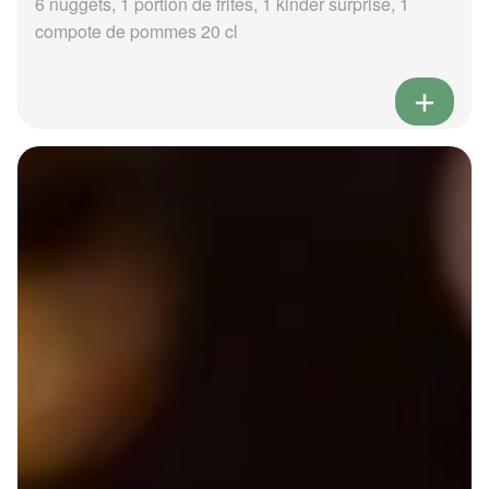
6 nuggets, 1 portion de frites, 1 kinder surprise, 1
compote de pommes 20 cl