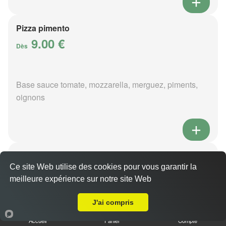
Pizza pimento
9.00 €
Dès
Base sauce tomate, mozzarella, merguez, piments,
oignons
Pizza poivre
9.00 €
Ce site Web utilise des cookies pour vous garantir la
Dès
meilleure expérience sur notre site Web
Livraison sur Bouy
J'ai compris
Base sauce poivre, mozzarella, viande hachée,
Accueil
Panier
Compte
pommes de terre