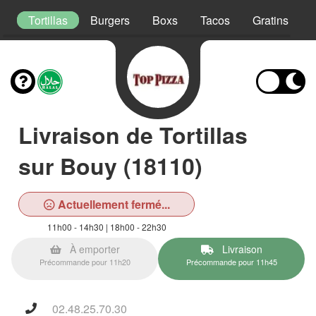
s
Tortillas
Burgers
Boxs
Tacos
Gratins
Livraison de Tortillas
sur Bouy (18110)
Actuellement fermé...
11h00 - 14h30 | 18h00 - 22h30
À emporter
Livraison
Précommande pour 11h20
Précommande pour 11h45
02.48.25.70.30