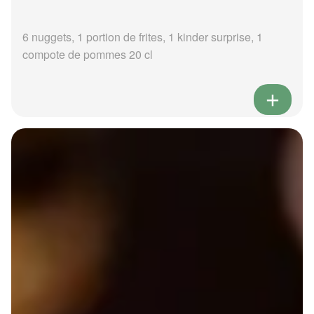
6 nuggets, 1 portion de frites, 1 kinder surprise, 1
compote de pommes 20 cl