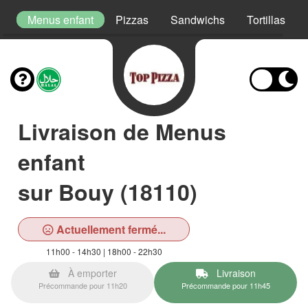
s
Menus enfant
Pizzas
Sandwichs
Tortillas
Livraison de Menus
enfant
sur Bouy (18110)
Actuellement fermé...
11h00 - 14h30 | 18h00 - 22h30
À emporter
Livraison
Précommande pour 11h20
Précommande pour 11h45