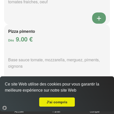
tomates fraiches, oeuf
Pizza pimento
9.00 €
Dès
Base sauce tomate, mozzarella, merguez, piments,
oignons
Ce site Web utilise des cookies pour vous garantir la
meilleure expérience sur notre site Web
Livraison sur Bouy
Pizza poivre
9.00 €
J'ai compris
Dès
Accueil
Panier
Compte