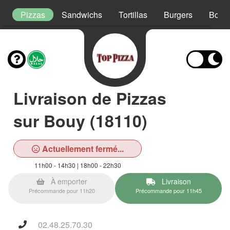
t
Pizzas
Sandwichs
Tortillas
Burgers
Boxs
Livraison de Pizzas
sur Bouy (18110)
Actuellement fermé...
11h00 - 14h30 | 18h00 - 22h30
À emporter
Livraison
Précommande pour 11h20
Précommande pour 11h45
02.48.25.70.30