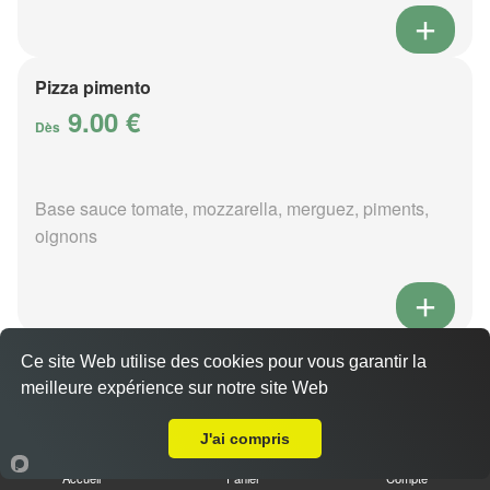
Pizza pimento
9.00 €
Dès
Base sauce tomate, mozzarella, merguez, piments,
oignons
Pizza poivre
Ce site Web utilise des cookies pour vous garantir la
meilleure expérience sur notre site Web
9.00 €
Dès
Livraison sur Bouy
J'ai compris
Accueil
Panier
Compte
Base sauce poivre, mozzarella, viande hachée,