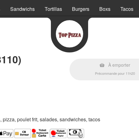
s
Sandwichs
Tortillas
Burgers
Boxs
Tacos
8110)
À emporter
Précommande pour 11h20
s, pizza, poulet frit, salades, sandwiches, tacos