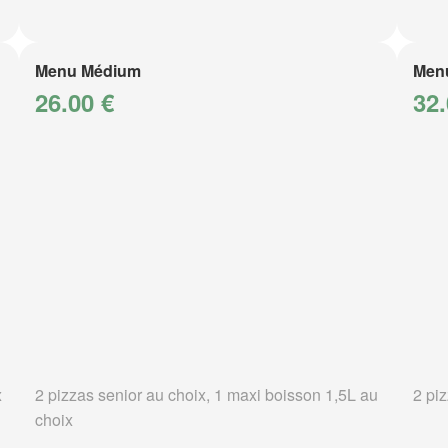
Menu Médium
Men
26.00 €
32.
x
2 pizzas senior au choix, 1 maxi boisson 1,5L au
2 pi
choix