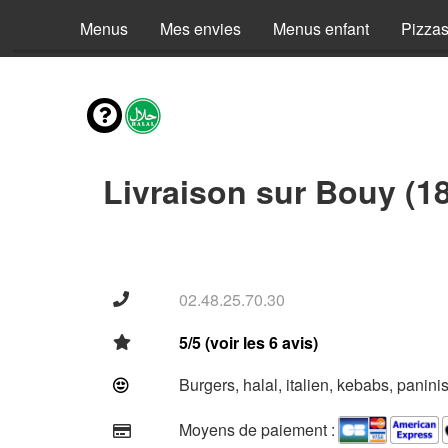
Menus
Mes envies
Menus enfant
Pizza
Livraison sur Bouy (1
02.48.25.70.30
5/5 (voir les 6 avis)
Burgers, halal, italien, kebabs, panini
Moyens de paiement :