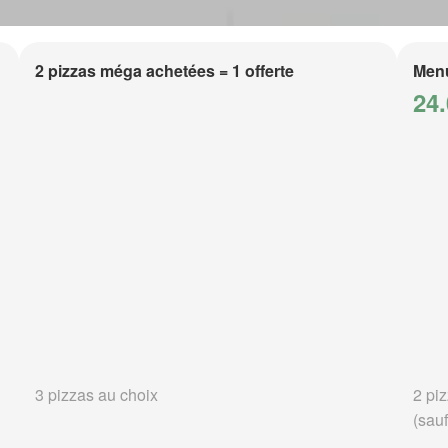
2 pizzas méga achetées = 1 offerte
Men
24.
3 pizzas au choix
2 piz
(sauf