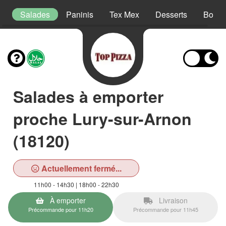
s
Salades
Paninis
Tex Mex
Desserts
Boiss
Salades à emporter
proche Lury-sur-Arnon
(18120)
Actuellement fermé...
11h00 - 14h30 | 18h00 - 22h30
À emporter
Livraison
Précommande pour 11h20
Précommande pour 11h45