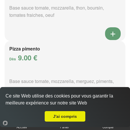
Base sauce tomate, mozzarella, thon, boursin,
tomates fraiches, oeuf
Pizza pimento
9.00 €
Dès
Base sauce tomate, mozzarella, merguez, piments,
oignons
Ce site Web utilise des cookies pour vous garantir la
meilleure expérience sur notre site Web
A Emporter sur Lury-sur-Arnon
J'ai compris
Pizza poivre
Accueil
Panier
Compte