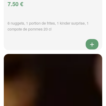
7.50 €
6 nuggets, 1 portion de frites, 1 kinder surprise, 1
compote de pommes 20 cl