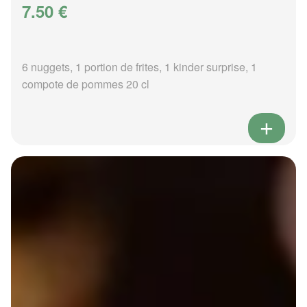
7.50 €
6 nuggets, 1 portion de frites, 1 kinder surprise, 1
compote de pommes 20 cl