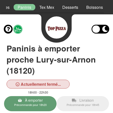
lades
Paninis
Tex Mex
Desserts
Boissons
Paninis à emporter
proche Lury-sur-Arnon
(18120)
Actuellement fermé...
18h00 - 22h30
À emporter
Livraison
Précommande pour 18h20
Précommande pour 18h45